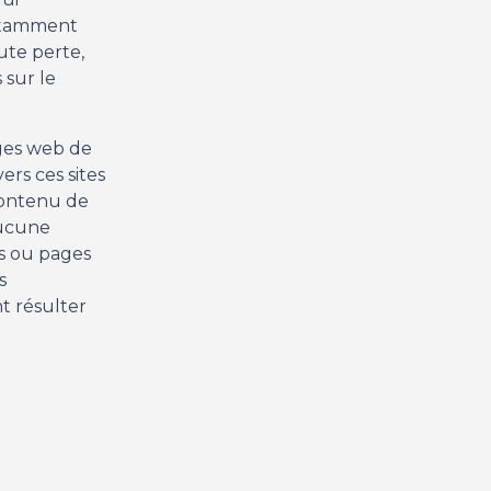
notamment
ute perte,
 sur le
ages web de
ers ces sites
contenu de
aucune
es ou pages
s
t résulter