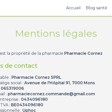
Accueil
Blog santé
Mentions légales
 est la propriété de la pharmacie
Pharmacie Cornez
 de contact
ble :
Pharmacie Cornez SPRL
iège social :
Avenue de l'Hôpital 91, 7000 Mons
:
065319006
il :
pharmaciecornez.commande@gmail.com
treprise :
0434096180
TVA :
BE0434096180
ssionnelle :
Uphoc