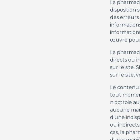
La pharmaci
disposition 
des erreurs 
informations
informations
œuvre pour r
La pharmaci
directs ou i
sur le site.
sur le site,
Le contenu d
tout momen
n’octroie a
aucune mani
d’une indis
ou indirects
cas, la pha
d'une maniè