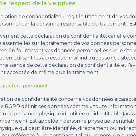
de respect de la vie privée
aration de confidentialité » régit le traitement de vos d
rsonnel par la personne responsable du traitement : Este
ivement cette déclaration de confidentialité, car elle co
 essentielles sur le traitement de vos données personnel
isés. En fournissant vos données personnelles sur le site
 en utilisant les adresses e-mail indiquées sur ce site, 
onnaissance de cette déclaration de confidentialité et l'av
nt acceptée de même que le traitement.
aractère personnel
ration de confidentialité concerne vos données à caract
Le RGPD définit ces données comme « toute information
à une personne physique identifiée ou identifiable (auss
ncernée »). Est appelée « personne physique identifiabl
ysique qui peut être identifiée, directement ou indire
ar référence à un identifiant, tel qu'un nom, un numé