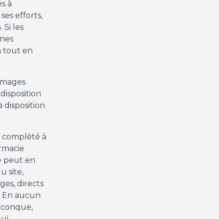
s à
ses efforts,
 Si les
ines
a tout en
ommages
 disposition
à disposition
u complété à
rmacie
e peut en
 site,
ges, directs
e. En aucun
uiconque,
qui