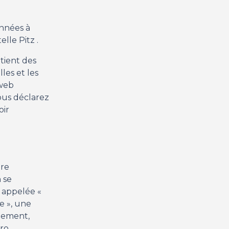
onnées à
lle Pitz .
ntient des
les et les
 web
vous déclarez
oir
ère
 se
i appelée «
e », une
ctement,
ro