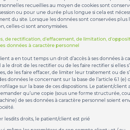
sonnelles recueillies au moyen de cookies sont conserv
session ou pour une durée plus longue si cela est nécess
ent du site. Lorsque les données sont conservées plus
on, celles-ci sont anonymisées.
s, de rectification, d’effacement, de limitation, d’opposi
 des données à caractère personnel
lient a en tout temps un droit d’accès à ses données à c
 a le droit de les rectifier ou de les faire rectifier si elles 
es, de les faire effacer, de limiter leur traitement ou de 
es données le concernant sur la base de l’article 6.1 (e) ou
rofilage sur la base de ces dispositions. Le patient/client
 demander qu’une copie (sous une forme structurée, cou
 machine) de ses données à caractère personnel soient en
ociété.
lesdits droits, le patient/client est prié