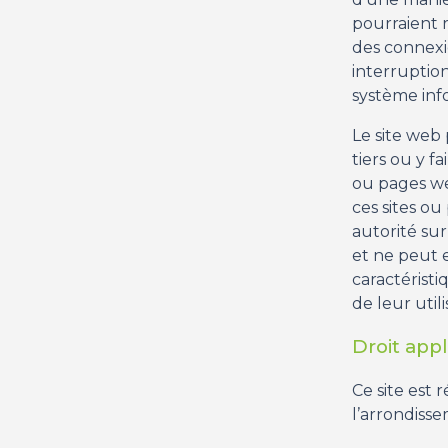
pourraient 
des connexio
interruptio
système infor
Le site web
tiers ou y f
ou pages we
ces sites o
autorité sur
et ne peut 
caractérist
de leur utili
Droit app
Ce site est 
l’arrondisse